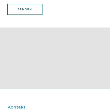
i
c
SENDEN
h
t
*
Kontakt